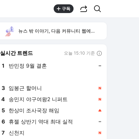
공유하기
검색
구독
뉴스 밖 이야기, 다음 커뮤니티 웹에서 보기
실시간 트렌드
오늘 15:10 기준
툴팁보기
1
반민정 9월 결혼
,유지
2
이모란원장
,유지
3
임봉근 할머니
,신규
4
송민지 야구여왕2 니퍼트
,신규
5
한상미 조사국장 해임
,상승
6
휴젤 상반기 역대 최대 실적
,유지
7
신천지
,신규