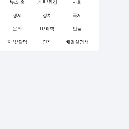
뉴스 홈
기후/환경
사회
경제
정치
국제
문화
IT/과학
인물
지식/칼럼
연재
배열설명서