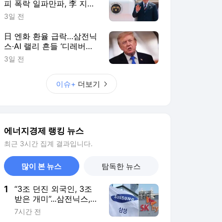
피 폭락 일파만파, 李 지지
율 ‘취임 후 최저’ [이슈+]
3일 전
日 엔화 환율 급락…삼전닉
스·AI 랠리 흔들 ‘디레버리
징’ 뇌관 [머나+]
3일 전
이슈+
더보기
에너지경제 랭킹 뉴스
최근 3시간 집계 결과입니다.
많이 본 뉴스
탐독한 뉴스
1
“3조 던진 외국인, 3조
받은 개미”...삼전닉스,
하루 새 ‘와르르’
7시간 전