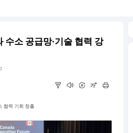
 수소 공급망·기술 협력 강
20
요약보기
음성으로 듣기
번역 설정
글씨크기 조절하기
인쇄하기
스 협력 기회 창출