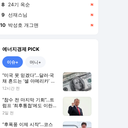
8
24기 옥순
,신규
9
선재스님
,신규
10
박성호 개그맨
,신규
에너지경제
PICK
이슈+
머니+
“미국 못 믿겠다”…달러·국
채 흔드는 ‘셀 아메리카’ 재
부상 [이슈+]
12시간 전
“참수 전 마지막 기회”…트
럼프 ‘최후통첩’에도 이란은
“협상 없다” [이슈+]
2일 전
“후폭풍 이제 시작”…코스