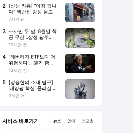
2
[신상 리뷰] “아침 됩니
다” 백반집 감성 몰고온
버거킹 ‘크루아상위치’
7시간 전
3
조사만 두 달, 8월말 착
공 무산…삼성 광주
HVAC공장 발목 잡은
10시간 전
‘맹꽁이’
4
“레버리지 ETF보다 더
위험하다”…‘월가 황
제’가 지목한 시장의 뇌
13시간 전
관
5
[정승현의 소재 탐구]
‘태양광 핵심’ 폴리실리
콘…美·中 경쟁 속 K태양
9시간 전
광 실익 모색
서비스 바로가기
뉴스
연예
스포츠