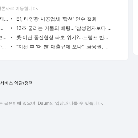
언론사로 이동합니다.
중동 사태 버팀목 된 LPG, ‘에너지 안보’ 재평가론 대두
E1, 태양광 시공업체 '탑선' 인수 철회
 정승일 차관 영입...“에너지,반도체 핵심역할 기대”
12조 굴리는 거물의 베팅…“삼성전자보다 SK하이닉스 사라” [머니+]
전남 4곳 격전지 후보 사법리스크, 투표보다 재판 먼저 거론 ‘우려 확산’
美·이란 종전협상 좌초 위기?…트럼프 반응 “나도 상관없다”
김승연 한화그룹 회장, '대전 사업장 폭발·5명 사망'에 '총력 수습' 지시…여승주 부회장 특별 TF 가동
“지선 후 ‘더 쎈’ 대출규제 오나”...금융권, 부동산정책 ‘촉각’
서비스 약관/정책
 글쓴이에 있으며, Daum의 입장과 다를 수 있습니다.