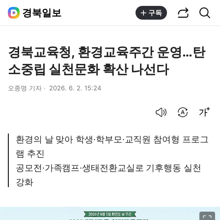
공유하기
통합검색
경북일보
구독
경북교육청, 환경교육주간 운영…탄
소중립 실천문화 확산 나선다
오종명 기자
2026. 6. 2. 15:24
음성으로 듣기
번역 설정
글씨크기 조절하기
환경의 날 맞아 학생·학부모·교직원 참여형 프로그
램 추진
공모전·가족캠프·생태전환교실로 기후행동 실천
강화
이미지 크게 보기