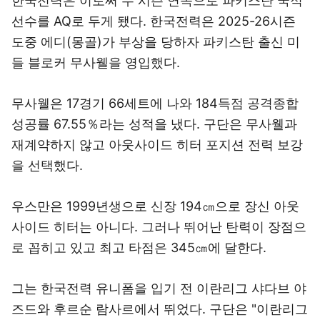
한국전력은 이로써 두 시즌 연속으로 파키스탄 국적
선수를 AQ로 두게 됐다. 한국전력은 2025-26시즌
도중 에디(몽골)가 부상을 당하자 파키스탄 출신 미
들 블로커 무사웰을 영입했다.
무사웰은 17경기 66세트에 나와 184득점 공격종합
성공률 67.55％라는 성적을 냈다. 구단은 무사웰과
재계약하지 않고 아웃사이드 히터 포지션 전력 보강
을 선택했다.
우스만은 1999년생으로 신장 194㎝으로 장신 아웃
사이드 히터는 아니다. 그러나 뛰어난 탄력이 장점으
로 꼽히고 있고 최고 타점은 345㎝에 달한다.
그는 한국전력 유니폼을 입기 전 이란리그 샤다브 야
즈드와 후르순 람사르에서 뛰었다. 구단은 "이란리그