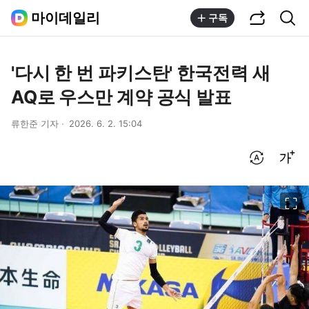
공유하기
통합검색
마이데일리
구독
'다시 한 번 파키스탄' 한국전력 새
AQ로 우스만 계약 공식 발표
류한준 기자
2026. 6. 2. 15:04
번역 설정
글씨크기 조절하기
이미지 크게 보기