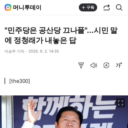
공유하기
통합검색
머니투데이
구독
"민주당은 공산당 끄나풀"...시민 말
에 정청래가 내놓은 답
이승주 기자
2026. 6. 2. 14:35
요약보기
음성으로 듣기
번역 설정
글씨크기 조절하기
[the300]
이미지 크게 보기