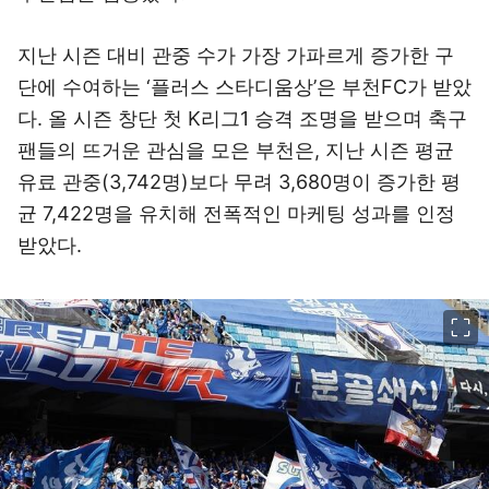
지난 시즌 대비 관중 수가 가장 가파르게 증가한 구
단에 수여하는 ‘플러스 스타디움상’은 부천FC가 받았
다. 올 시즌 창단 첫 K리그1 승격 조명을 받으며 축구
팬들의 뜨거운 관심을 모은 부천은, 지난 시즌 평균
유료 관중(3,742명)보다 무려 3,680명이 증가한 평
균 7,422명을 유치해 전폭적인 마케팅 성과를 인정
받았다.
이미지 크게 보기