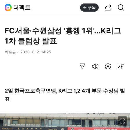
공유하기
통합검색
더팩트
구독
FC서울·수원삼성 '흥행 1위'...K리그
1차 클럽상 발표
박순규
2026. 6. 2. 14:25
요약보기
음성으로 듣기
번역 설정
글씨크기 조절하기
2일 한국프로축구연맹, K리그 1,2 4개 부문 수상팀 발
표
이미지 크게 보기