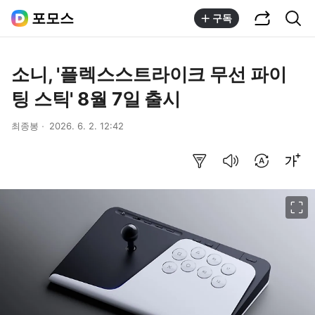
공유하기
통합검색
포모스
구독
소니, '플렉스스트라이크 무선 파이
팅 스틱' 8월 7일 출시
최종봉
2026. 6. 2. 12:42
요약보기
음성으로 듣기
번역 설정
글씨크기 조절하기
이미지 크게 보기