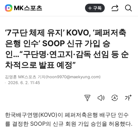
공유하기
통합검색
MK스포츠
구독
‘7구단 체제 유지’ KOVO, ‘페퍼저축
은행 인수’ SOOP 신규 가입 승
인…“구단명·연고지·감독 선임 등 순
차적으로 발표 예정”
김영훈 MK스포츠 기자(hoon9970@maekyung.com)
2026. 6. 2. 11:45
요약보기
음성으로 듣기
번역 설정
글씨크기 조절하기
한국배구연맹(KOVO)이 페퍼저축은행 배구단 인수
를 결정한 SOOP의 신규 회원 가입 승인을 허용했다.