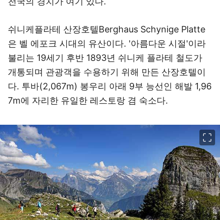
천국의 경치가 여기 있다.
쉬니케플라테 산장호텔Berghaus Schynige Platte
은 벨 에포크 시대의 유산이다. '아름다운 시절'이라
불리는 19세기 후반 1893년 쉬니케 플라테 철도가
개통되며 관광객을 수용하기 위해 만든 산장호텔이
다. 투바(2,067m) 봉우리 아래 9부 능선인 해발 1,96
7m에 자리한 유일한 레스토랑 겸 숙소다.
이미지 크게 보기