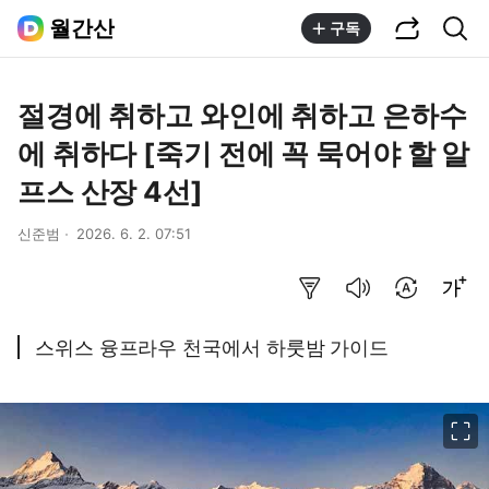
공유하기
통합검색
월간산
구독
절경에 취하고 와인에 취하고 은하수
에 취하다 [죽기 전에 꼭 묵어야 할 알
프스 산장 4선]
신준범
2026. 6. 2. 07:51
요약보기
음성으로 듣기
번역 설정
글씨크기 조절하기
스위스 융프라우 천국에서 하룻밤 가이드
이미지 크게 보기