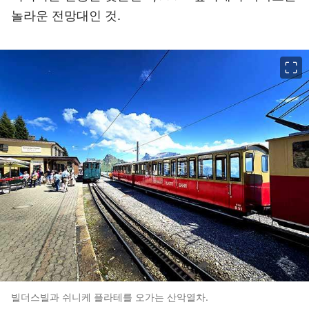
놀라운 전망대인 것.
이미지 크게 보기
빌더스빌과 쉬니케 플라테를 오가는 산악열차.