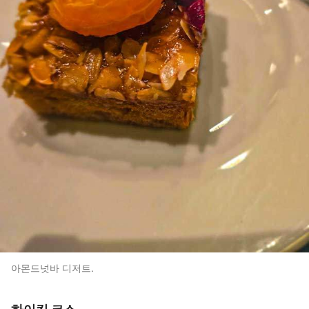
아몬드넛바 디저트.