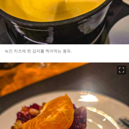
녹인 치즈에 찐 감자를 찍어먹는 퐁듀.
이미지 크게 보기