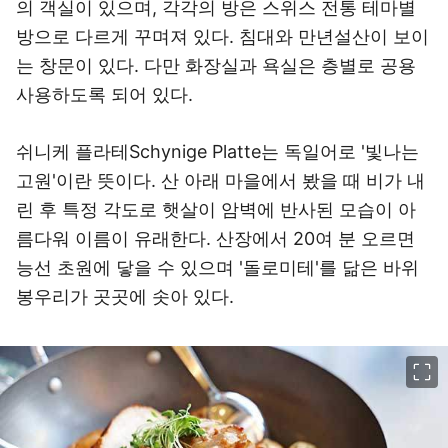
의 객실이 있으며, 각각의 방은 스위스 전통 테마별
방으로 다르게 꾸며져 있다. 침대와 만년설산이 보이
는 창문이 있다. 다만 화장실과 욕실은 층별로 공용
사용하도록 되어 있다.
쉬니케 플라테Schynige Platte는 독일어로 '빛나는
고원'이란 뜻이다. 산 아래 마을에서 봤을 때 비가 내
린 후 특정 각도로 햇살이 암벽에 반사된 모습이 아
름다워 이름이 유래한다. 산장에서 20여 분 오르면
능선 초원에 닿을 수 있으며 '돌로미테'를 닮은 바위
봉우리가 곳곳에 솟아 있다.
이미지 크게 보기