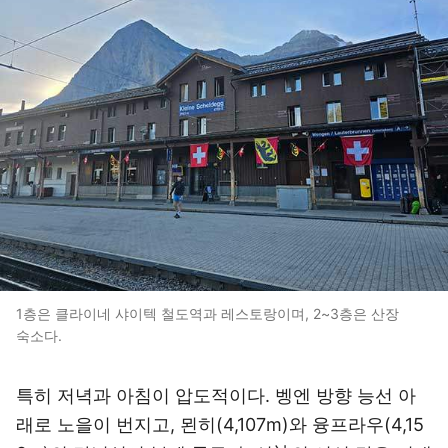
1층은 클라이네 샤이텍 철도역과 레스토랑이며, 2~3층은 산장
숙소다.
특히 저녁과 아침이 압도적이다. 벵엔 방향 능선 아
래로 노을이 번지고, 묀히(4,107m)와 융프라우(4,15