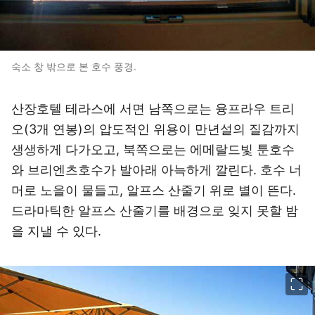
숙소 창 밖으로 본 호수 풍경.
산장호텔 테라스에 서면 남쪽으로는 융프라우 트리
오(3개 연봉)의 압도적인 위용이 만년설의 질감까지
생생하게 다가오고, 북쪽으로는 에메랄드빛 툰호수
와 브리엔츠호수가 발아래 아늑하게 깔린다. 호수 너
머로 노을이 물들고, 알프스 산줄기 위로 별이 뜬다.
드라마틱한 알프스 산줄기를 배경으로 잊지 못할 밤
을 지낼 수 있다.
이미지 크게 보기