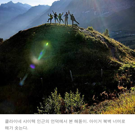
클라이네 샤이텍 인근의 언덕에서 본 해돋이. 아이거 북벽 너머로
해가 솟는다.