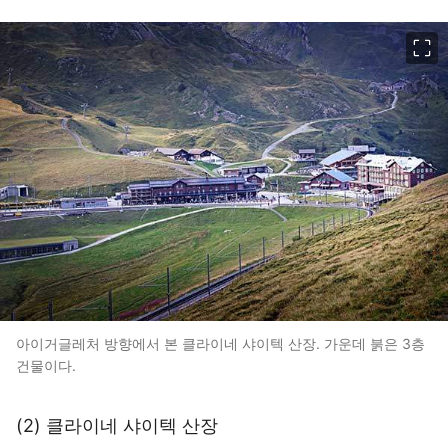
이미지 크게 보기
아이거글레처 방향에서 본 클라이네 샤이텍 산장. 가운데 붉은 3층
건물이다.
(2) 클라이네 샤이텍 산장