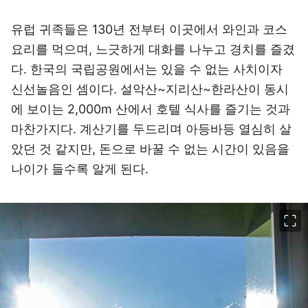
유럽 귀족들은 130년 전부터 이곳에서 와인과 코스
요리를 먹으며, 느긋하게 대화를 나누고 경치를 즐겼
다. 한국의 국립공원에서는 있을 수 없는 사치이자
신선놀음인 셈이다. 설악산~지리산~한라산이 동시
에 보이는 2,000m 산에서 호텔 식사를 즐기는 것과
마찬가지다. 계산기를 두드리며 아등바등 열심히 살
았던 것 같지만, 돈으로 바꿀 수 없는 시간이 있음을
나이가 들수록 알게 된다.
이미지 크게 보기