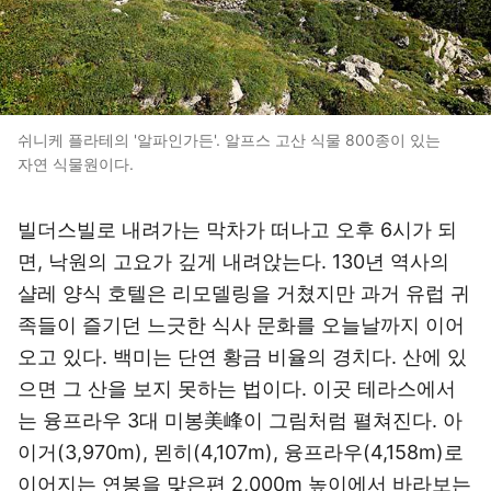
쉬니케 플라테의 '알파인가든'. 알프스 고산 식물 800종이 있는
자연 식물원이다.
빌더스빌로 내려가는 막차가 떠나고 오후 6시가 되
면, 낙원의 고요가 깊게 내려앉는다. 130년 역사의
샬레 양식 호텔은 리모델링을 거쳤지만 과거 유럽 귀
족들이 즐기던 느긋한 식사 문화를 오늘날까지 이어
오고 있다. 백미는 단연 황금 비율의 경치다. 산에 있
으면 그 산을 보지 못하는 법이다. 이곳 테라스에서
는 융프라우 3대 미봉美峰이 그림처럼 펼쳐진다. 아
이거(3,970m), 묀히(4,107m), 융프라우(4,158m)로
이어지는 연봉을 맞은편 2,000m 높이에서 바라보는