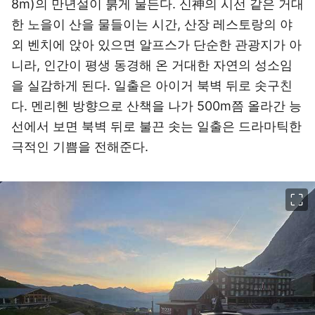
8m)의 만년설이 붉게 물든다. 신神의 시선 같은 거대
한 노을이 산을 물들이는 시간, 산장 레스토랑의 야
외 벤치에 앉아 있으면 알프스가 단순한 관광지가 아
니라, 인간이 평생 동경해 온 거대한 자연의 성소임
을 실감하게 된다. 일출은 아이거 북벽 뒤로 솟구친
다. 멘리헨 방향으로 산책을 나가 500m쯤 올라간 능
선에서 보면 북벽 뒤로 불끈 솟는 일출은 드라마틱한
극적인 기쁨을 전해준다.
이미지 크게 보기