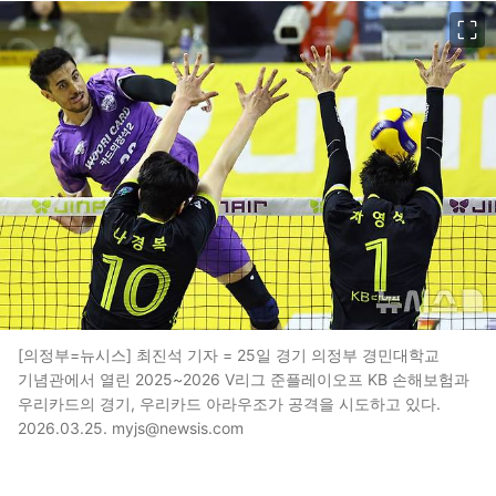
이미지 크게 보기
[의정부=뉴시스] 최진석 기자 = 25일 경기 의정부 경민대학교
기념관에서 열린 2025~2026 V리그 준플레이오프 KB 손해보험과
우리카드의 경기, 우리카드 아라우조가 공격을 시도하고 있다.
2026.03.25. myjs@newsis.com