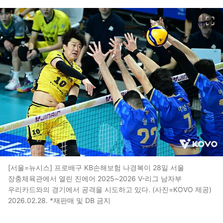
이미지 크게 보기
[서울=뉴시스] 프로배구 KB손해보험 나경복이 28일 서울
장충체육관에서 열린 진에어 2025~2026 V-리그 남자부
우리카드와의 경기에서 공격을 시도하고 있다. (사진=KOVO 제공)
2026.02.28. *재판매 및 DB 금지