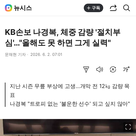
공유하기
통합검색
뉴시스
구독
KB손보 나경복, 체중 감량 '절치부
심'…"올해도 못 하면 그게 실력"
문채현 기자
2026. 6. 2. 07:01
요약보기
음성으로 듣기
번역 설정
글씨크기 조절하기
지난 시즌 무릎 부상에 고생…개막 전 12㎏ 감량 목
표
나경복 "트로피 없는 '불운한 선수' 되고 싶지 않아"
이미지 크게 보기