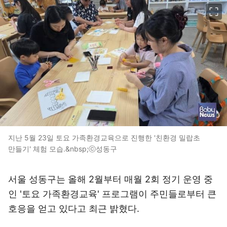
이미지 크게 보기
지난 5월 23일 토요 가족환경교육으로 진행한 '친환경 밀랍초
만들기' 체험 모습.&nbsp;ⓒ성동구
서울 성동구는 올해 2월부터 매월 2회 정기 운영 중
인 '토요 가족환경교육' 프로그램이 주민들로부터 큰
호응을 얻고 있다고 최근 밝혔다.