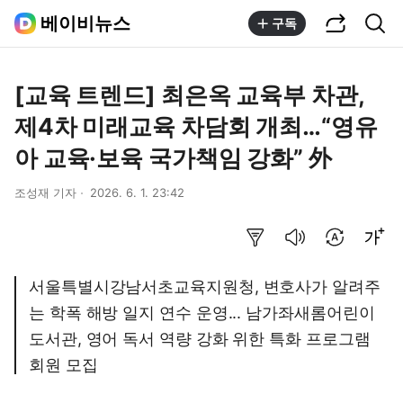
공유하기
통합검색
베이비뉴스
구독
[교육 트렌드] 최은옥 교육부 차관,
제4차 미래교육 차담회 개최…“영유
아 교육·보육 국가책임 강화” 外
조성재 기자
2026. 6. 1. 23:42
요약보기
음성으로 듣기
번역 설정
글씨크기 조절하기
서울특별시강남서초교육지원청, 변호사가 알려주
는 학폭 해방 일지 연수 운영... 남가좌새롬어린이
도서관, 영어 독서 역량 강화 위한 특화 프로그램
회원 모집