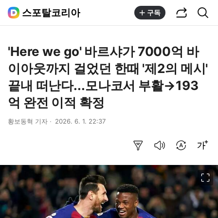
공유하기
통합검색
스포탈코리아
구독
'Here we go' 바르샤가 7000억 바
이아웃까지 걸었던 한때 '제2의 메시'
끝내 떠난다...모나코서 부활→193
억 완전 이적 확정
황보동혁 기자
2026. 6. 1. 22:37
요약보기
음성으로 듣기
번역 설정
글씨크기 조절하기
이미지 크게 보기