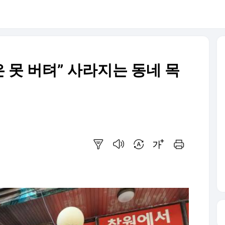
 못 버텨” 사라지는 동네 목
요약보기
음성으로 듣기
번역 설정
글씨크기 조절하기
인쇄하기