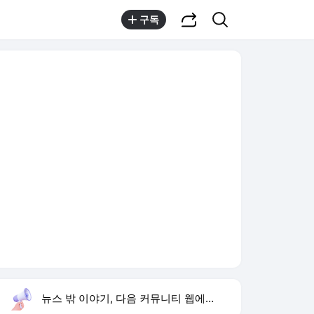
공유하기
검색
구독
뉴스 밖 이야기, 다음 커뮤니티 웹에서 보기
실시간 트렌드
오늘 8:00 기준
툴팁보기
1
미군 수뇌부 출구전략
,상승
2
이런 엿 같은 사랑
,하락
3
재벌 형사 시즌2
,하락
4
세븐틴 디노 피철인
,신규
5
황희 버스 하우스
,하락