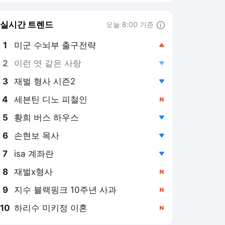
6
손현보 목사
,하락
7
isa 계좌란
,하락
8
재벌x형사
,신규
9
지수 블랙핑크 10주년 사과
,신규
10
하리수 미키정 이혼
,신규
경남신문 랭킹 뉴스
이용자의 본문 주목도 높은 뉴스입니다.
탐독한 뉴스
1
의령 이어 통영·김해·하
동도 ‘민생회복지원금’
2일 전