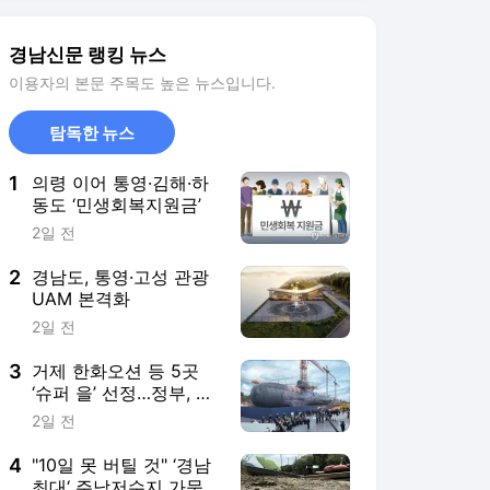
2
경남도, 통영·고성 관광
UAM 본격화
2일 전
3
거제 한화오션 등 5곳
‘슈퍼 을’ 선정…정부, 7
년 간 최대 200억 R&D
2일 전
지원
4
"10일 못 버틸 것" ‘경남
최대‘ 주남저수지 가뭄
에 고갈 위기
1일 전
5
창원 케이조선, 두 달 만
에 매각 재추진
5일 전
서비스 바로가기
뉴스
연예
스포츠
뉴스 홈
기후/환경
사회