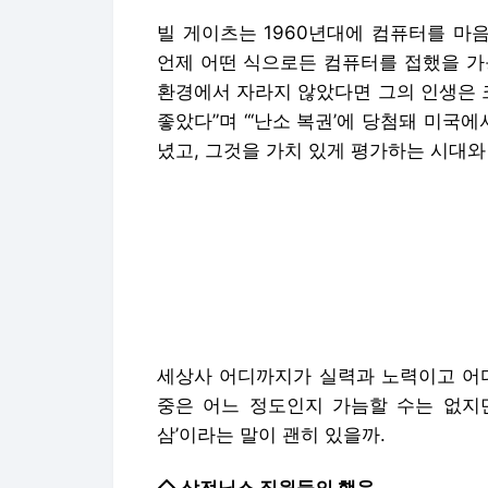
빌 게이츠는 1960년대에 컴퓨터를 마
언제 어떤 식으로든 컴퓨터를 접했을 가
환경에서 자라지 않았다면 그의 인생은 
좋았다”며 “‘난소 복권’에 당첨돼 미국
녔고, 그것을 가치 있게 평가하는 시대와
세상사 어디까지가 실력과 노력이고 어디
중은 어느 정도인지 가늠할 수는 없지만
삼’이라는 말이 괜히 있을까.
◇ 삼전닉스 직원들의 행운
그냥 하는 얘기가 아니다. 이탈리아 카
으로 한 ‘재능 대 운: 성공과 실패에서 
명의 가상 인물에게 동일한 초기 자본을 
분포를 따랐고 행운 이벤트와 불운 이벤
공한 사람은 재능이 가장 뛰어난 사람이