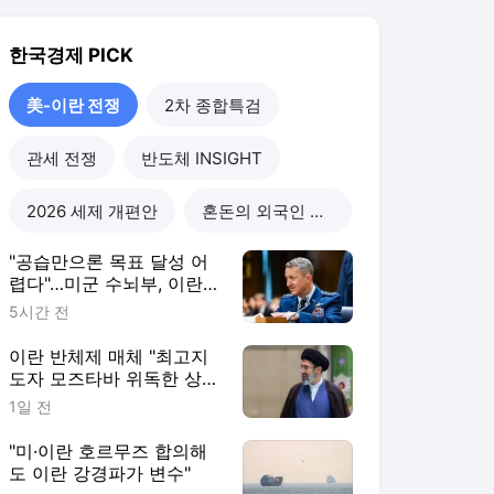
이란 반체제 매체 "최고지
도자 모즈타바 위독한 상
태"
1일 전
"미·이란 호르무즈 합의해
도 이란 강경파가 변수"
1일 전
이란전쟁 후 안보 불안 고
조…튀르키예·사우디·파키
스탄 손잡는다
1일 전
美-이란 전쟁
더보기
한국경제 랭킹 뉴스
최근 3시간 집계 결과입니다.
많이 본 뉴스
탐독한 뉴스