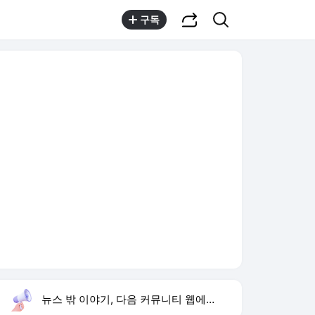
공유하기
검색
구독
뉴스 밖 이야기, 다음 커뮤니티 웹에서 보기
실시간 트렌드
오늘 11:49 기준
툴팁보기
1
려운 놀라운 토요일 출연
,상승
2
김민석 경선 승리
,유지
3
이한범 축구선수
,신규
4
문세윤 거북이 터틀맨
,하락
5
유아인 남사친 볼뽀뽀
,유지
6
사랑이 온다
,상승
7
손서연 U-17 2연승
,신규