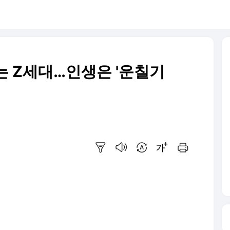
는 Z세대…인생은 '운칠기
요약보기
음성으로 듣기
번역 설정
글씨크기 조절하기
인쇄하기