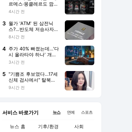
서비스 바로가기
뉴스
연예
스포츠
뉴스 홈
기후/환경
사회
경제
정치
국제
문화
IT/과학
인물
지식/칼럼
연재
배열설명서