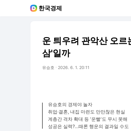
한국경제
운 틔우려 관악산 오르
삼'일까
유승호
2026. 6. 1. 20:11
유승호의 경제야 놀자
취업·결혼, 내집 마련도 만만찮은 현실
계층간 격차 확대 등 '운빨'도 무시 못해
성공은 실력?…때론 행운의 결과일 수도