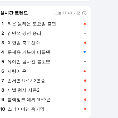
8
재벌 형사 시즌2
,신규
9
블랙핑크 데뷔 10주년
,신규
10
스파이더맨 홈커밍
,신규
한국경제
PICK
美-이란 전쟁
2차 종합특검
관세 전쟁
반도체 INSIGHT
2026 세제 개편안
혼돈의 외국인 고용시장
"공습만으론 목표 달성 어
렵다"…미군 수뇌부, 이란전
출구전략 모색
5시간 전