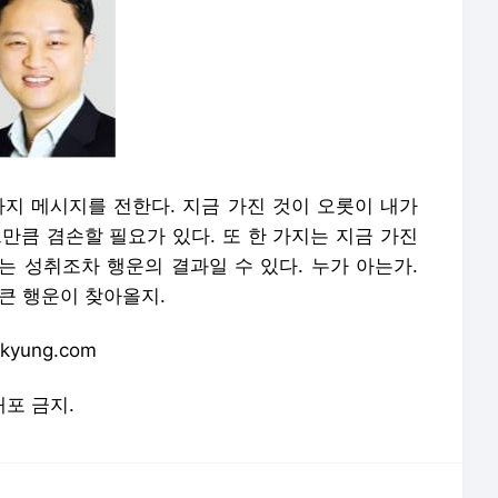
가지 메시지를 전한다. 지금 가진 것이 오롯이 내가
만큼 겸손할 필요가 있다. 또 한 가지는 지금 가진
는 성취조차 행운의 결과일 수 있다. 누가 아는가.
큰 행운이 찾아올지.
yung.com
배포 금지.
론사로 이동합니다.
"성과 국민과 나누겠다"…삼성전자 '역대급 행사' 시작
"사과보다 달다?"…한 달 반짝 팔리는 '초당옥수수의 비밀' [프라이스&]
중국발 쇼크 덮쳤다…"공장 멈출 판" 일본 기업들 '초비상' [도쿄나우]
찢어진 '재선거' 수칙…잠실 개표소 앞 돌아온 '부정선거' 구호 [현장+]
30년 '암 전문의'도 매일 아침 먹는다…"최고의 식품" 극찬 [건강!톡]
"또 일본 갈 줄 알았는데"…5월 황금연휴 1위 여행지 어디?
CIS, 첨단 정밀 장비로 日 배터리 업체도 홀렸다
"한국에 최우선 공급하겠다"…중동 6개국 '깜짝 선언'