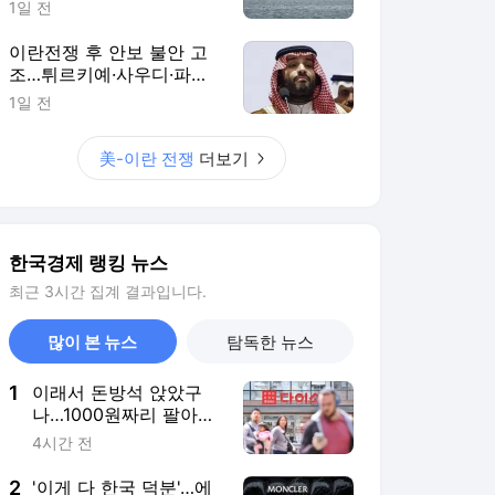
1
이래서 돈방석 앉았구
나…1000원짜리 팔아
4000억 번 비결 [권용
4시간 전
훈의 트렌드워치]
2
'이게 다 한국 덕분'…에
르메스·몽클레르도 깜짝
놀랐다 [안혜원의 명품
4시간 전
의세계]
3
월가 'ATM' 된 삼전닉
스?…반도체 저승사자도
"이젠 살 때" [빈난새의
8시간 전
빈틈없이마켓]
4
주가 40% 빠졌는데…'다
시 올라타야 하나' 개미
들 들썩 [한경우의 케이
3시간 전
스스터디]
5
"기쁨조 후보였다…17세
신체 검사에서" 탈북민
'충격' 고백
9시간 전