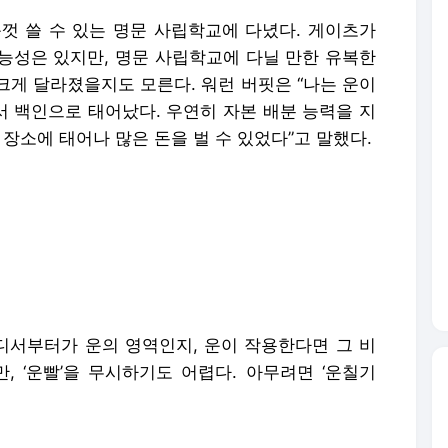
음껏 쓸 수 있는 명문 사립학교에 다녔다. 게이츠가
능성은 있지만, 명문 사립학교에 다닐 만한 유복한
크게 달라졌을지도 모른다. 워런 버핏은 “나는 운이
에서 백인으로 태어났다. 우연히 자본 배분 능력을 지
 장소에 태어나 많은 돈을 벌 수 있었다”고 말했다.
서부터가 운의 영역인지, 운이 작용한다면 그 비
, ‘운빨’을 무시하기도 어렵다. 아무려면 ‘운칠기
타니아대 연구진은 2018년 시뮬레이션 결과를 바탕
우연의 역할’이라는 논문을 발표했다. 연구진은 1000
주고 40년 동안 살도록 했다. 이들의 재능은 정규
트를 무작위로 만났다. 시뮬레이션 결과 최고로 성
 아니었다. 평균보다 약간 뛰어나지만, 운이 아주