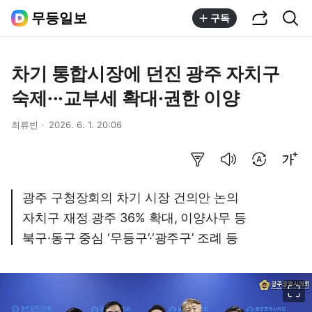
공유하기
통합검색
무등일보
구독
차기 통합시장에 던진 광주 자치구
숙제···교부세 확대·권한 이양
최류빈
2026. 6. 1. 20:06
요약보기
음성으로 듣기
번역 설정
글씨크기 조절하기
광주 구청장회의 차기 시장 건의안 논의
자치구 재정 광주 36% 확대, 이양사무 등
북구·동구 중심 ‘무등구’·‘광주구’ 조례 등
이미지 크게 보기