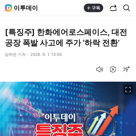
공유하기
통합검색
이투데이
구독
[특징주] 한화에어로스페이스, 대전
공장 폭발 사고에 주가 ‘하락 전환’
임하은 기자
2026. 6. 1. 13:59
음성으로 듣기
번역 설정
글씨크기 조절하기
이미지 크게 보기