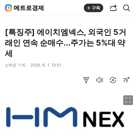
공유하기
통합검색
메트로경제
구독
[특징주] 에이치엠넥스, 외국인 5거
래인 연속 순매수...주가는 5%대 약
세
신하은 기자
2026. 6. 1. 13:51
요약보기
음성으로 듣기
번역 설정
글씨크기 조절하기
이미지 크게 보기