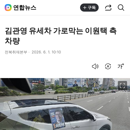
공유하기
통합검색
연합뉴스
구독
김관영 유세차 가로막는 이원택 측
차량
전북취재본부
2026. 6. 1. 10:10
음성으로 듣기
번역 설정
글씨크기 조절하기
이미지 크게 보기