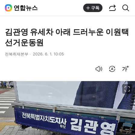
공유하기
통합검색
연합뉴스
구독
김관영 유세차 아래 드러누운 이원택
선거운동원
전북취재본부
2026. 6. 1. 10:05
음성으로 듣기
번역 설정
글씨크기 조절하기
이미지 크게 보기