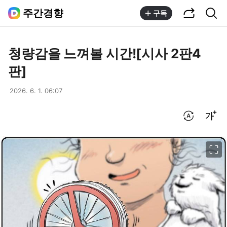
공유하기
통합검색
주간경향
구독
청량감을 느껴볼 시간![시사 2판4
판]
2026. 6. 1. 06:07
번역 설정
글씨크기 조절하기
이미지 크게 보기