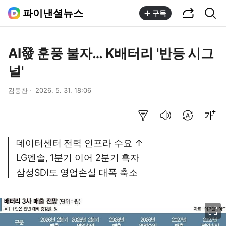
공유하기
통합검색
파이낸셜뉴스
구독
AI發 훈풍 불자… K배터리 '반등 시그
널'
김동찬
2026. 5. 31. 18:06
요약보기
음성으로 듣기
번역 설정
글씨크기 조절하기
데이터센터 전력 인프라 수요 ↑
LG엔솔, 1분기 이어 2분기 흑자
삼성SDI도 영업손실 대폭 축소
이미지 크게 보기