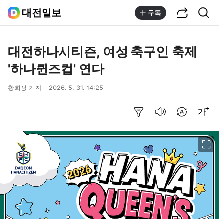
공유하기
통합검색
대전일보
구독
대전하나시티즌, 여성 축구인 축제
'하나퀸즈컵' 연다
황희정 기자
2026. 5. 31. 14:25
요약보기
음성으로 듣기
번역 설정
글씨크기 조절하기
이미지 크게 보기