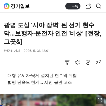
공유하기
통합검색
경기일보
구독
광명 도심 ‘시야 장벽’ 된 선거 현수
막…보행자·운전자 안전 ‘비상’ [현장,
그곳&]
한준호 기자
2026. 5. 31. 12:01
요약보기
음성으로 듣기
번역 설정
글씨크기 조절하기
대형 유세차·낮게 설치된 현수막 위험
법령 단속도 한계… 시민 불만 고조
이미지 크게 보기