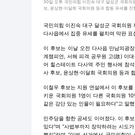
30일 오후 국민의힘 이진숙 대구 달성군 국회의
보, 윤상현·이달희 국회의원 등과 합동 유세를 진
국민의힘 이진숙 대구 달성군 국회의원 
다사읍에서 집중 유세를 펼치며 막판 표
이 후보는 이날 오전 다사읍 만남의광장
계챔피언, 서해 피격 공무원 고(故) 이대
어 힐스테이트 다사역 주민 행사에 참석
사 후보, 윤상현·이달희 국회의원 등과 
이철우 후보는 지원 연설에서 이 후보를 
키운 국회의원 1명이 다른 국회의원 1
같은 강단 있는 인물이 필요하다”고 말했
민주당을 향한 공세도 이어졌다. 이 후
있다”며 “사법부까지 장악하려는 시도가 
뿌리”라며 “이번 선거에서 국민의힘이