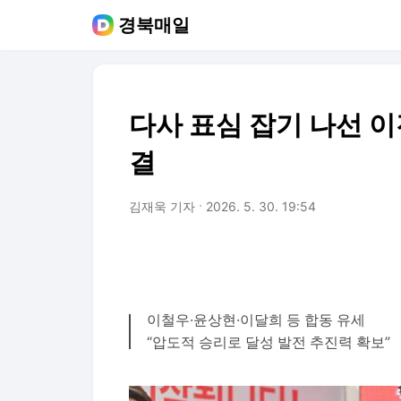
경북매일
다사 표심 잡기 나선 
결
김재욱 기자
2026. 5. 30. 19:54
이철우·윤상현·이달희 등 합동 유세
“압도적 승리로 달성 발전 추진력 확보”