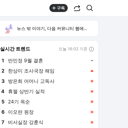
공유하기
검색
구독
뉴스 밖 이야기, 다음 커뮤니티 웹에서 보기
실시간 트렌드
오늘 16:02 기준
툴팁보기
1
반민정 9월 결혼
,유지
2
한상미 조사국장 해임
,상승
3
방은희 어머니 고독사
,신규
4
휴젤 상반기 실적
,신규
5
24기 옥순
,신규
6
이모란 원장
,신규
7
비서실장 강훈식
,신규