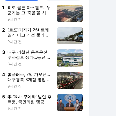
1
피로 물든 아스팔트…누
군가는 그 ‘죽음’을 치운
다
9시간 전
2
[르포]기자가 25t 트레
일러 타고 직접 둘러본
포항 철강산단 주요 도
9시간 전
로…급차선 변경 등 곳
곳 ‘물류 걸림돌’
3
대구 경찰관 음주운전
수사정보 샜다…동료 등
2명 공무상비밀누설 입
3시간 전
건
4
홈플러스, 7일 가오픈…
대구경북 8개점 영업 재
개
9시간 전
5
李 ‘육사 쿠데타’ 발언 후
폭풍, 국민의힘 맹공
9시간 전