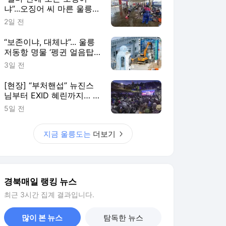
냐”...오징어 씨 마른 울릉에
하루 3천여만원 위판돼 모
2일 전
처럼 ‘활기’
“보존이냐, 대체냐”... 울릉
저동항 명물 ‘펭귄 얼음탑’
1기 철거, 남은 1기 두고 ‘이
3일 전
견’
[현장] “부처핸섭” 뉴진스
님부터 EXID 혜린까지… 찜
통더위 날린 ‘제37회 울릉
5일 전
해변가요제’
지금 울릉도는
더보기
경북매일 랭킹 뉴스
최근 3시간 집계 결과입니다.
많이 본 뉴스
탐독한 뉴스