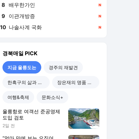
8
배우한가인
,신규
9
이관개방증
,신규
10
나솔사계 국화
,신규
경북매일
PICK
지금 울릉도는
경주의 재발견
한흑구의 삶과 문학
장은재의 명품 노거수
여행&축제
문화소식+
울릉항로 여객선 준공영제
도입 검토
2일 전
“얼마 만에 보는 오징어