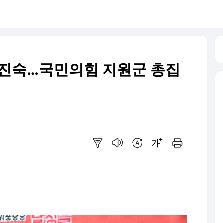
이진숙…국민의힘 지원군 총집
요약보기
음성으로 듣기
번역 설정
글씨크기 조절하기
인쇄하기