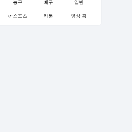
농구
배구
일반
e-스포츠
카툰
영상 홈