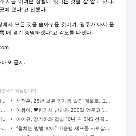
가 지금 어려운 상황에 있다는 것을 잘 알고 있다.
곳에 왔다”고 전했다.
장에서 모든 것을 쏟아부을 것이며, 광주가 다시 올
록 매 경기 증명하겠다”고 각오를 다졌다.
com
 재배포 금지.
언론사로 이동합니다.
블랙핑크 10주년 앞두고 YG 사옥 ‘골프채 난동’ 포착
서장훈, 26년 보유 양재동 빌딩 매물로…28억→450억 껑충
“임신 소식에 직접 전화…적당히 해라” 황정민 팬 B씨, 폭로자 A씨에 일갈
아옳이, ♥한의사 남친과 200일 앞두고 ‘프러포즈급’ 이벤트 공개
“SNS는 불편한 옷 같아” 수애, 4년 공백기의 진짜 이유는 ‘편성 불발’
아이유, 장기하와 결별 10년 뒤 SNS 선곡에…“♥윤가이 있는데 굳이?” 갑론을박
‘학폭논란’ 지수, 필리핀서 열일중…8억 소송 끝내고 필리핀서 함박웃음
“훔치는 방법 밖에” 미슐랭 셰프들 사로잡은 선재스님의 발효 장독대(어서와 한국은 처음이지