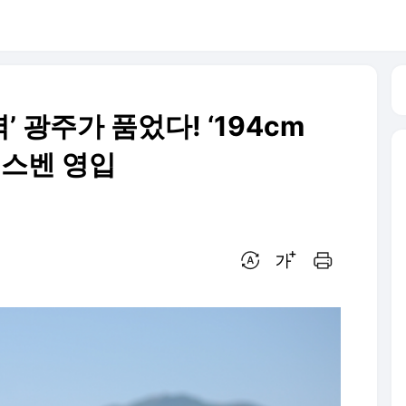
’ 광주가 품었다! ‘194cm
룬스벤 영입
번역 설정
글씨크기 조절하기
인쇄하기