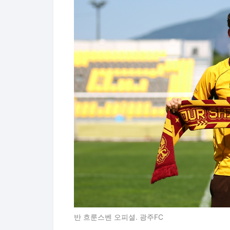
반 흐룬스벤 오피셜. 광주FC