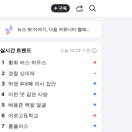
공유하기
검색
구독
뉴스 밖 이야기, 다음 커뮤니티 웹에서 보기
실시간 트렌드
오늘 10:59 기준
툴팁보기
1
황희 버스 하우스
,신규
2
경찰 상피제
,유지
3
하영 4대째 의사 집안
,하락
4
이런 엿 같은 사랑
,하락
5
배용준 백발 얼굴
,하락
6
야로고등학교
,신규
7
홈플러스
,하락