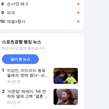
8
손서연 배구
,신규
9
파과
,신규
10
재벌x형사
,신규
스포츠경향 랭킹 뉴스
최근 3시간 집계 결과입니다.
많이 본 뉴스
1
이강인, 마드리드 동료
들에게 ‘한턱 쐈다’···선수
단에 저녁 대접, 팀 훈련
3시간 전
도 소화 ‘데뷔전 기대감’
2
‘서준맘’ 박세미, 1세 연
하와 열애 고백 “결혼 생
각도 있어”
6시간 전