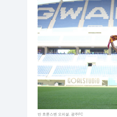
반 흐룬스벤 오피셜. 광주FC