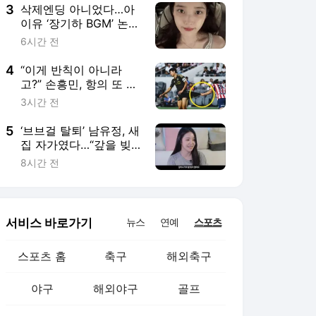
3
삭제엔딩 아니었다…아
이유 ‘장기하 BGM’ 논
란, 계정 혼동 빚은 촌극
6시간 전
4
“이게 반칙이 아니라
고?” 손흥민, 항의 또 항
의···16회 반칙→경고
3시간 전
‘단, 2장’ 멕시코 프로팀
의 ‘비신사적 행위’
5
‘브브걸 탈퇴’ 남유정, 새
집 자가였다…“갚을 빚
많아, 안 되면 서커스라
8시간 전
도”
서비스 바로가기
뉴스
연예
스포츠
스포츠 홈
축구
해외축구
야구
해외야구
골프