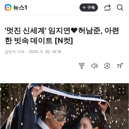
공유하기
통합검색
뉴스1
구독
'멋진 신세계' 임지연♥허남준, 아련
한 빗속 데이트 [N컷]
김민지 기자
2026. 5. 30. 14:18
요약보기
음성으로 듣기
번역 설정
글씨크기 조절하기
이미지 크게 보기