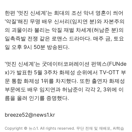
한편 '멋진 신세계'는 희대의 조선 악녀 영혼이 씌어
'악질'해진 무명 배우 신서리(임지연 분)와 자본주의
의 괴물이라 불리는 악질 재벌 차세계(허남준 분)의
일촉즉발 전쟁 같은 로맨스 드라마다. 매주 금, 토요
일 오후 9시 50분 방송된다.
'멋진 신세계'는 굿데이터코퍼레이션 펀덱스(FUNde
x)가 발표한 5월 3주차 화제성 순위에서 TV-OTT 부
문 통합 화제성 1위를 차지했다. 또한 출연자 화제성
부문에도 배우 임지연과 허남준이 각각 2, 3위에 이
름을 올려 인기를 증명했다.
breeze52@news1.kr
Copyright © 뉴스1. All rights reserved. 무단 전재 및 재배포, AI학습