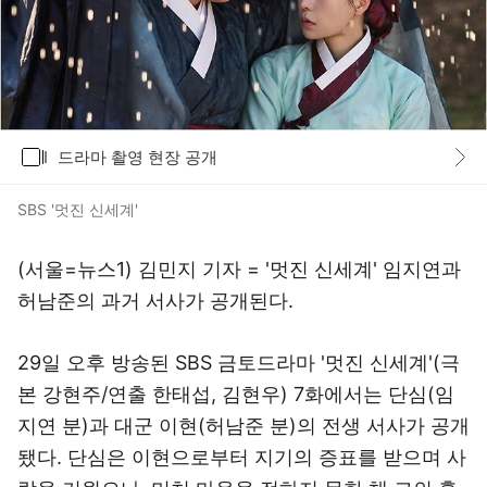
갤러리
드라마 촬영 현장 공개
바로가기
SBS '멋진 신세계'
(서울=뉴스1) 김민지 기자 = '멋진 신세계' 임지연과
허남준의 과거 서사가 공개된다.
29일 오후 방송된 SBS 금토드라마 '멋진 신세계'(극
본 강현주/연출 한태섭, 김현우) 7화에서는 단심(임
지연 분)과 대군 이현(허남준 분)의 전생 서사가 공개
됐다. 단심은 이현으로부터 지기의 증표를 받으며 사