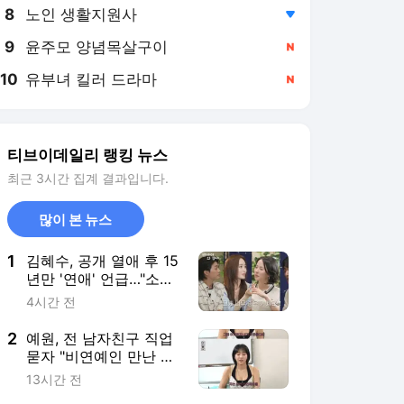
8
노인 생활지원사
,하락
9
윤주모 양념목살구이
,신규
10
유부녀 킬러 드라마
,신규
티브이데일리 랭킹 뉴스
최근 3시간 집계 결과입니다.
많이 본 뉴스
1
김혜수, 공개 열애 후 15
년만 '연애' 언급…"소개
좀 해달라" 깜짝
4시간 전
2
예원, 전 남자친구 직업
묻자 "비연예인 만난 적
없어" (영업중)
13시간 전