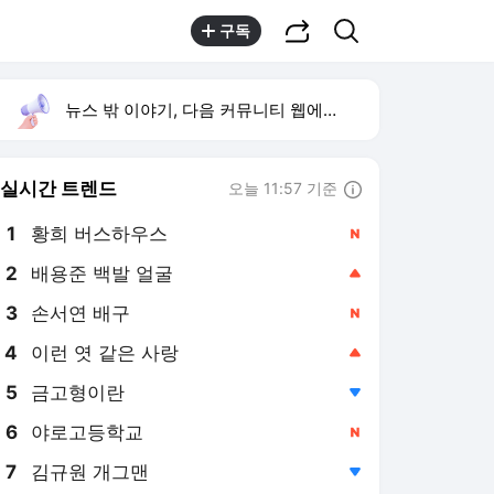
공유하기
검색
구독
뉴스 밖 이야기, 다음 커뮤니티 웹에서 보기
실시간 트렌드
오늘 11:57 기준
툴팁보기
1
황희 버스하우스
,신규
2
배용준 백발 얼굴
,상승
3
손서연 배구
,신규
4
이런 엿 같은 사랑
,상승
5
금고형이란
,하락
6
야로고등학교
,신규
7
김규원 개그맨
,하락