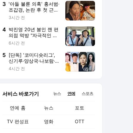
3
'아들 불륜 의혹' 홍서범·
조갑경, 논란 후 첫 근황
[★한컷]
3시간 전
4
박진영 20년 봉인 깬 편
의점 먹방 "자극적인 음
식 원래 너무 좋아해"
6시간 전
(추성훈)
5
[단독] '코미디숏리그',
신기루·양상국·나보람·
최연청 특별출연 맞대결
4시간 전
서비스 바로가기
뉴스
연예
스포츠
연예 홈
뉴스
포토
TV 편성표
영화
OTT