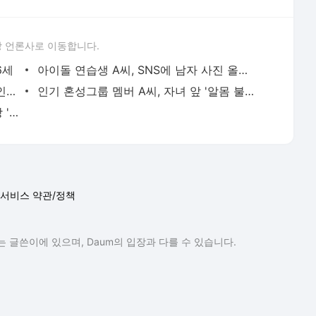
 언론사로 이동합니다.
6세
아이돌 연습생 A씨, SNS에 남자 사진 올렸다 소속사 퇴출
대만 인플루언서, 중국인에게 맞고 한국인 남성이라 진술 '후폭풍'
인기 혼성그룹 멤버 A씨, 자녀 앞 '알몸 불륜' 후 폭행 의혹
최악 성범죄자 '목사', 수사 기록만 4만 장 '악마를 보았다' [T-데이]
서비스 약관/정책
 글쓴이에 있으며, Daum의 입장과 다를 수 있습니다.