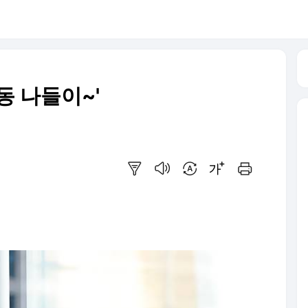
동 나들이~'
요약보기
음성으로 듣기
번역 설정
글씨크기 조절하기
인쇄하기