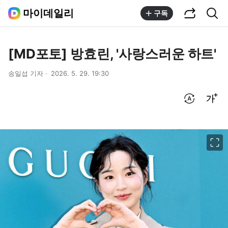
공유하기
통합검색
마이데일리
구독
[MD포토] 방효린, '사랑스러운 하트'
송일섭 기자
2026. 5. 29. 19:30
번역 설정
글씨크기 조절하기
이미지 크게 보기