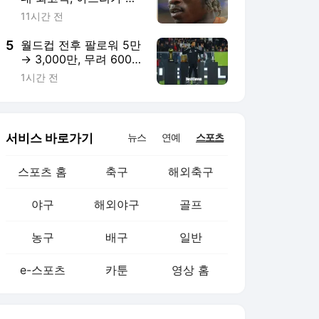
대 이적료 1위… '2,295
11시간 전
억 초신성' 디오망데가
갈아치운 기록들
5
월드컵 전후 팔로워 5만
→ 3,000만, 무려 600
배 폭증… '깜짝 스타' 보
1시간 전
지냐 "내가 유명하다고
생각 안 해"
서비스 바로가기
뉴스
연예
스포츠
스포츠 홈
축구
해외축구
야구
해외야구
골프
농구
배구
일반
e-스포츠
카툰
영상 홈