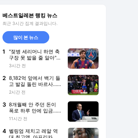
베스트일레븐 랭킹 뉴스
최근 3시간 집계 결과입니다.
많이 본 뉴스
1
"젖병 세리머니 하면 축
구장 못 밟을 줄 알아"
페란 토레스, 전 여친 아
3시간 전
버지와 재회하나? PSG
행 'OK'… 루이스 엔리케
2
8,182억 앞에서 백기 들
직접 설득→ 바르셀로나
고 발길 돌린 바르사…
와 다음 주 협상 전망
'이적 무산 위기' 알바레
2시간 전
스, 아틀레티코 복귀 앞
두고 공식 사과 검토
3
8개월째 안 주던 돈이
폭로 하루 만에 입금…
FIFA 비꼰 요르단 회장
11시간 전
"그래도 인판티노는 절
대 지지 안 해"
4
벨링엄 제치고 레알 역
대 최고액, 아프리카 역