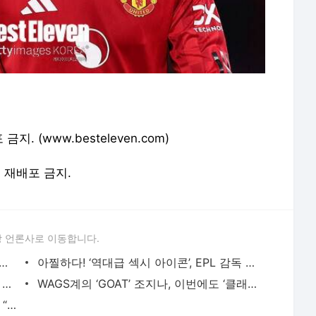
. (www.besteleven.com)
및 재배포 금지.
 언론사로 이동합니다.
' 애인 덕분? 요케레스, 재결합 후 강해졌다! - Best Eleven
아찔하다! ‘역대급 섹시 아이콘’, EPL 감독 확 사로잡았네? - Best Eleven
‘CR7 전 여친’의 신선한 공약, “그 감독이 잘릴 때까지는…” - Best Eleven
WAGS계의 ‘GOAT’ 조지나, 이번에도 ‘클래스’가 다르다 - Best Eleven
아스널 하베르츠의 ‘여신 와이프’의 일침, “부끄러움 알아” - Best Eleven