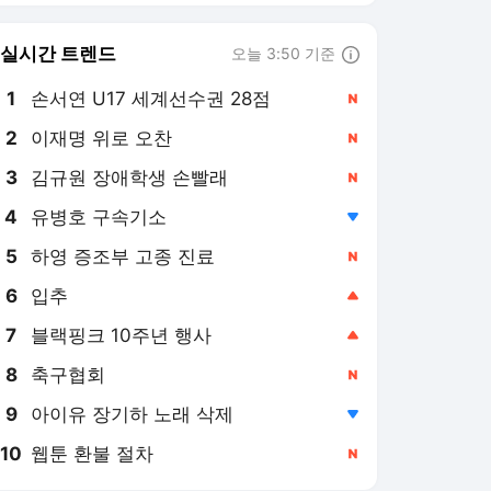
실시간 트렌드
오늘 3:50 기준
툴팁보기
1
손서연 U17 세계선수권 28점
,신규
2
이재명 위로 오찬
,신규
3
김규원 장애학생 손빨래
,신규
4
유병호 구속기소
,하락
5
하영 증조부 고종 진료
,신규
6
입추
,상승
7
블랙핑크 10주년 행사
,상승
8
축구협회
,신규
9
아이유 장기하 노래 삭제
,하락
10
웹툰 환불 절차
,신규