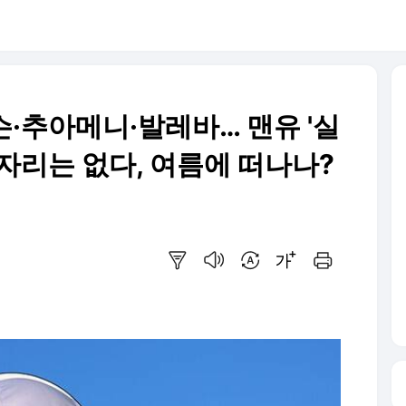
·추아메니·발레바… 맨유 '실
자리는 없다, 여름에 떠나나?
요약보기
음성으로 듣기
번역 설정
글씨크기 조절하기
인쇄하기