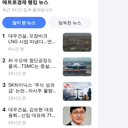
메트로경제 랭킹 뉴스
최근 3시간 집계 결과입니다.
많이 본 뉴스
탐독한 뉴스
1
대우건설, 모잠비크
LNG 사업 따냈다…연말
본계약 추진
4시간 전
2
AI 수요에 첨단공정도
품귀…TSMC는 증설, 삼
성은 투트랙
23시간 전
3
SK하이닉스 '주식 성과
급' 논란…자사주 물량
감당되나
23시간 전
4
대우건설, 김보현 대표
용퇴…신임 대표에 71년
생 이강석 부사장
23시간 전