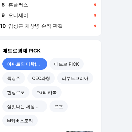
8
홈플러스
,신규
9
오디세이
,신규
10
임성근 채상병 순직 판결
,신규
메트로경제
PICK
아파트의 미학(美學)
메트로 PICK
특징주
CEO와칭
리부트코리아
현장르포
YG의 카톡
살맛나는 세상 이야기
르포
M커버스토리