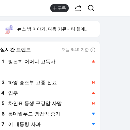
공유하기
검색
구독
뉴스 밖 이야기, 다음 커뮤니티 웹에서 보기
실시간 트렌드
오늘 6:49 기준
툴팁보기
1
방은희 어머니 고독사
,상승
2
HLB테라퓨틱스 CB 출자전환
,신규
3
하영 증조부 고종 진료
,신규
4
입추
,상승
5
차인표 동생 구강암 사망
,신규
6
롯데웰푸드 영업익 증가
,하락
7
이 대통령 사과
,하락