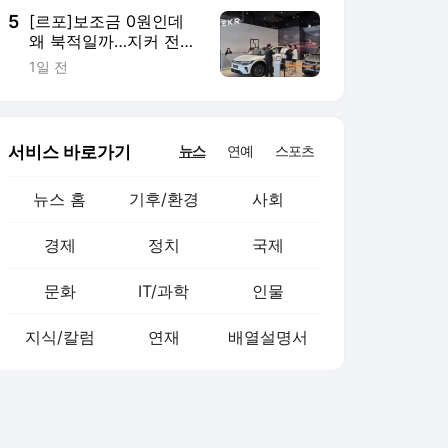
5
[르포]보조금 0원인데
왜 북적일까…지커 전시
장 가보니
1일 전
서비스 바로가기
뉴스
연예
스포츠
뉴스 홈
기후/환경
사회
경제
정치
국제
문화
IT/과학
인물
지식/칼럼
연재
배열설명서