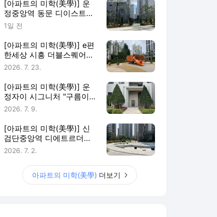
[아파트의 미학(美學)] 운
정중앙역 동문 디이스트
“스카이브리지가 만든 액자
1일 전
속 풍경”
[아파트의 미학(美學)] e편
한세상 시흥 더블스퀘어
"초역세권에 울창한 숲"
2026. 7. 23.
[아파트의 미학(美學)] 운
정자이 시그니처 "구름이
내려앉은 숲속 쉼터"
2026. 7. 9.
[아파트의 미학(美學)] 신
검단중앙역 디에트르더에
듀 "완성형 녹색 학세권"
2026. 7. 2.
아파트의 미학(美學)
더보기