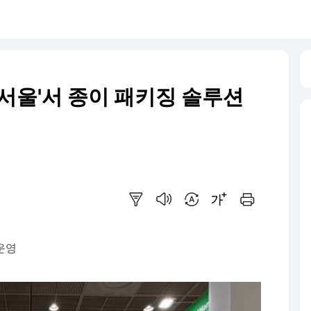
 서울'서 종이 패키징 솔루션
요약보기
음성으로 듣기
번역 설정
글씨크기 조절하기
인쇄하기
 운영