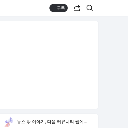
공유하기
검색
구독
뉴스 밖 이야기, 다음 커뮤니티 웹에서 보기
실시간 트렌드
오늘 0:50 기준
툴팁보기
1
한상미 이태원특조위 해임
,유지
2
하영 4대째 의사 집안
,유지
3
합수본 압수수색
,신규
4
아이유 장기하 노래 선곡
,하락
5
오디세이 뜻
,신규
6
로제 블랙핑크 10주년 행사 참석
,신규
7
구글 제미나이
,신규