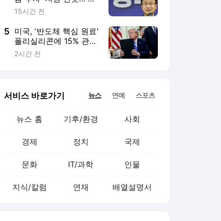
문화
IT/과학
인물
지식/칼럼
연재
배열설명서