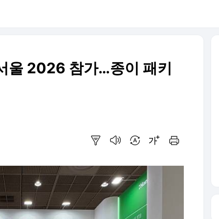
서울 2026 참가…종이 패키
요약보기
음성으로 듣기
번역 설정
글씨크기 조절하기
인쇄하기