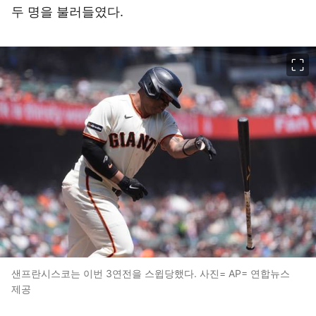
두 명을 불러들였다.
이미지 크게 보기
샌프란시스코는 이번 3연전을 스윕당했다. 사진= AP= 연합뉴스
제공