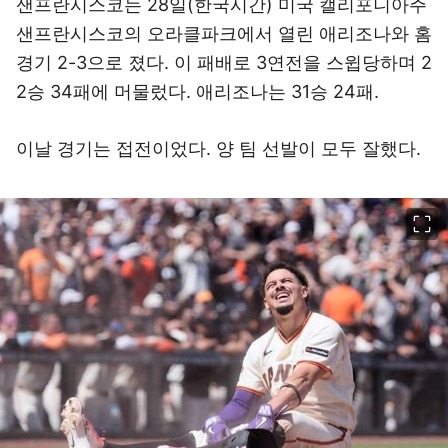
샌프란시스코는 28일(한국시간) 미국 캘리포니아주
샌프란시스코의 오라클파크에서 열린 애리조나와 홈
경기 2-3으로 졌다. 이 패배로 3연전을 스윕당하며 2
2승 34패에 머물렀다. 애리조나는 31승 24패.
이날 경기는 접전이었다. 양 팀 선발이 모두 잘했다.
이미지 크게 보기