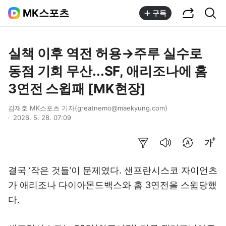
공유하기
통합검색
MK스포츠
구독
실책 이후 역전 허용→주루 실수로
동점 기회 무산...SF, 애리조나에 홈
3연전 스윕패 [MK현장]
김재호 MK스포츠 기자(greatnemo@maekyung.com)
2026. 5. 28. 07:09
요약보기
음성으로 듣기
번역 설정
글씨크기 조절하기
결국 ‘작은 것들’이 문제였다. 샌프란시스코 자이언츠
가 애리조나 다이아몬드백스와 홈 3연전을 스윕당했
다.