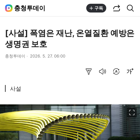
공유하기
통합검색
충청투데이
구독
[사설] 폭염은 재난, 온열질환 예방은
생명권 보호
충청투데이
2026. 5. 27. 06:00
요약보기
음성으로 듣기
번역 설정
글씨크기 조절하기
사설
이미지 크게 보기