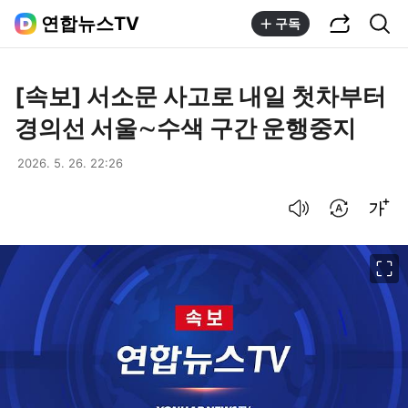
공유하기
통합검색
연합뉴스TV
구독
[속보] 서소문 사고로 내일 첫차부터
경의선 서울∼수색 구간 운행중지
2026. 5. 26. 22:26
음성으로 듣기
번역 설정
글씨크기 조절하기
이미지 크게 보기