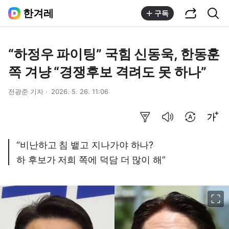
공유하기
통합검색
한겨레
구독
“하정우 파이팅” 국힘 신동욱, 한동훈
쪽 겨냥 “경쟁후보 격려도 못 하나”
전광준 기자
2026. 5. 26. 11:06
요약보기
음성으로 듣기
번역 설정
글씨크기 조절하기
“비난하고 침 뱉고 지나가야 하나?
하 후보가 저희 쪽에 덕담 더 많이 해”
이미지 크게 보기