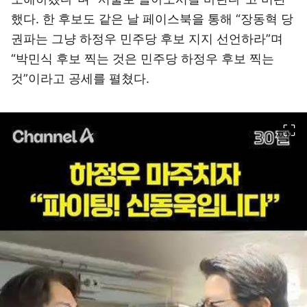
했다. 한 후보도 같은 날 페이스북을 통해 “장동혁 당
권파는 그냥 하정우 민주당 후보 지지 선언하라”며
“박민식 후보 찍는 것은 민주당 하정우 후보 찍는
것”이라고 공세를 펼쳤다.
이미지 크게 보기