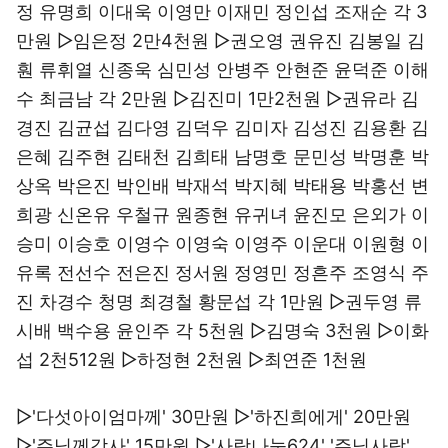
정 유명희 이대욱 이영만 이재민 정인섭 조재순 각 3
만원 ▷임은정 2만4천원 ▷권오영 권유진 김봉일 김
훤 류휘열 신종욱 심민성 안병주 안현준 윤덕준 이해
수 최금남 각 2만원 ▷김진미 1만2천원 ▷권유라 김
경진 김균섭 김다영 김덕우 김미자 김성진 김용환 김
은혜 김주현 김태천 김희태 남명호 문민성 박명훈 박
상옥 박은진 박인배 박재석 박지혜 박태용 박홍선 변
희광 신온유 우철규 원종현 유귀녀 윤진모 은외가 이
승미 이승호 이영수 이영숙 이영주 이운대 이원형 이
유록 전선수 전은진 정서원 정영민 정흔주 조영식 주
진 차경수 청명 최경철 황문섭 각 1만원 ▷권두영 류
시배 백수용 윤인주 각 5천원 ▷김명숙 3천원 ▷이화
섭 2천512원 ▷하정현 2천원 ▷최연준 1천원
▷'다섯아이엄마께' 30만원 ▷'하진희에게' 20만원
▷'주님께감사' 15만원 ▷'사랑나눔624' '주님사랑'