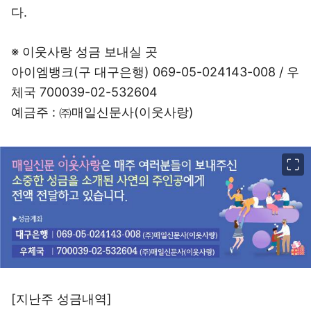
다.
※ 이웃사랑 성금 보내실 곳
아이엠뱅크(구 대구은행) 069-05-024143-008 / 우
체국 700039-02-532604
예금주 : ㈜매일신문사(이웃사랑)
이미지 크게 보기
[지난주 성금내역]