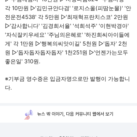
각 10만원 ▷'김민규안다겸' '로지스올(피땀눈물)' '안
전운전4538' 각 5만원 ▷'최재혁프란치스코' 2만원
▷'감사합니다' '김경희서율' '석희석주' '이현박경아'
'자식잘키우세요' '주님의은혜로' '하진희씨아이들에
게' 각 1만원 ▷'행복의씨앗이길' 5천원 ▷'돕자' 2천
원 ▷'돕자돕자돕자돕자' 1천251원 ▷'언젠가는모두
좋은일' 310원.
※기부금 영수증은 입금자명으로만 발행이 가능합니
다.
뉴스 밖 이야기, 다음 커뮤니티 웹에서 보기