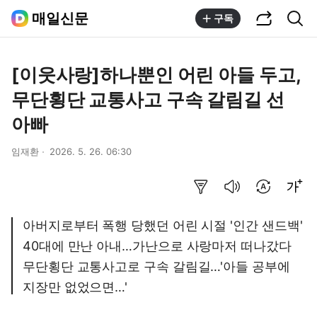
공유하기
통합검색
매일신문
구독
[이웃사랑]하나뿐인 어린 아들 두고,
무단횡단 교통사고 구속 갈림길 선
아빠
임재환
2026. 5. 26. 06:30
요약보기
음성으로 듣기
번역 설정
글씨크기 조절하기
아버지로부터 폭행 당했던 어린 시절 '인간 샌드백'
40대에 만난 아내…가난으로 사랑마저 떠나갔다
무단횡단 교통사고로 구속 갈림길…'아들 공부에
지장만 없었으면…'