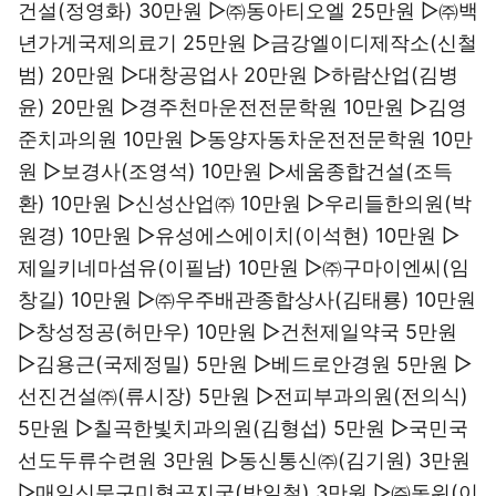
건설(정영화) 30만원 ▷㈜동아티오엘 25만원 ▷㈜백
년가게국제의료기 25만원 ▷금강엘이디제작소(신철
범) 20만원 ▷대창공업사 20만원 ▷하람산업(김병
윤) 20만원 ▷경주천마운전전문학원 10만원 ▷김영
준치과의원 10만원 ▷동양자동차운전전문학원 10만
원 ▷보경사(조영석) 10만원 ▷세움종합건설(조득
환) 10만원 ▷신성산업㈜ 10만원 ▷우리들한의원(박
원경) 10만원 ▷유성에스에이치(이석현) 10만원 ▷
제일키네마섬유(이필남) 10만원 ▷㈜구마이엔씨(임
창길) 10만원 ▷㈜우주배관종합상사(김태룡) 10만원
▷창성정공(허만우) 10만원 ▷건천제일약국 5만원
▷김용근(국제정밀) 5만원 ▷베드로안경원 5만원 ▷
선진건설㈜(류시장) 5만원 ▷전피부과의원(전의식)
5만원 ▷칠곡한빛치과의원(김형섭) 5만원 ▷국민국
선도두류수련원 3만원 ▷동신통신㈜(김기원) 3만원
▷매일신문구미형곡지국(방일철) 3만원 ▷㈜동위(이