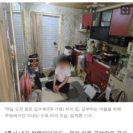
이미지 크게 보기
19일 오전 찾은 김수욱(56·가명) 씨의 집. 공부하는 아들을 위해
주방에서만 지내는 수욱 씨의 모습. 임재환 기자