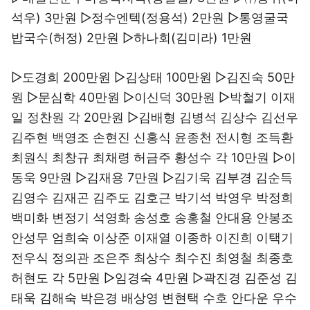
석우) 3만원 ▷정수엔텍(정용석) 2만원 ▷통영굴국
밥국수(허정) 2만원 ▷하나회(김미라) 1만원
▷도경희 200만원 ▷김상태 100만원 ▷김진숙 50만
원 ▷문심학 40만원 ▷이신덕 30만원 ▷박철기 이재
일 정찬원 각 20만원 ▷김배형 김병석 김상수 김선우
김주현 백영조 손현진 신홍식 윤종천 전시형 조득환
최원식 최창규 최채령 허금주 황성수 각 10만원 ▷이
동욱 9만원 ▷김재용 7만원 ▷김기욱 김부경 김순득
김영수 김재곤 김주도 김호근 박기석 박영우 박정희
백미화 변정기 석영화 송성호 송홍철 안대용 안봉조
안성무 엄희숙 이상준 이재열 이종하 이진희 이택기
전우식 정의관 조은주 최상수 최수진 최영철 최종호
허현도 각 5만원 ▷임경숙 4만원 ▷곽진경 김준성 김
태욱 김해숙 박은경 배상영 변현택 수호 안다운 우수