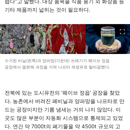
렵다”고 말했다. 대상 품목을 식품 용기 외 화장품 등
기타 제품까지 넓히는 것이 필요하다.
이미지 크게 보기
수거된 비닐(왼쪽)과 양파망(가운데) 쓰레기가 웨이브 정읍
공장에서 열분해 과정을 거쳐 나프타 재생유로 탈바꿈했다.
전북에 있는 도시유전의 ‘웨이브 정읍’ 공장을 찾았
다. 농촌에서 버려진 폐비닐과 양파망을 나프타로 만
드는 공장이지만 기름 냄새는 거의 나지 않았다. 이
곳도 많은 부분이 자동화 시스템으로 통제되고 있었
다. 연간 약 7000t의 폐기물을 약 4500t 규모의 고