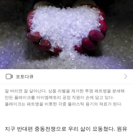
갤러리
포토다큐
바로가기
잘 버리면 잘 살아난다. 상품 라벨을 제거한 투명 페트병을 분쇄해
만든 플레이크를 아이엠팩토리 공장 직원이 손에 담고 있다.
플레이크는 페트병을 비롯한 각종 플라스틱 용기의 재료가 된다.
지구 반대편 중동전쟁으로 우리 삶이 요동쳤다. 원유