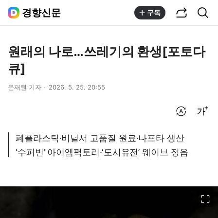
공유하기
통합검색
경향신문
구독
원래의 나로…쓰레기의 환생[포토다
큐]
문재원 기자
2026. 5. 25. 20:55
번역 설정
글씨크기 조절하기
폐플라스틱·비닐서 고품질 원료·나프타 생산
‘수퍼빈’ 아이엠팩토리·‘도시유전’ 웨이브 정읍
이미지 크게 보기