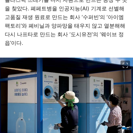
을 찾았다. 폐페트병을 인공지능(AI) 기계로 선별해
고품질 재생 원료로 만드는 회사 ‘수퍼빈’의 ‘아이엠
팩토리’와 폐비닐과 양파망을 태우지 않고 열분해해
다시 나프타로 만드는 회사 ‘도시유전’의 ‘웨이브 정
읍’이다.
이미지 크게 보기