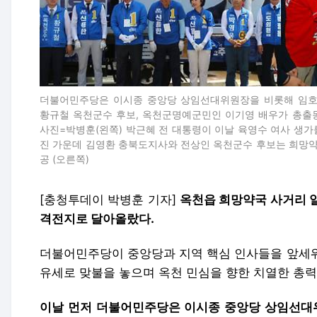
더불어민주당은 이시종 중앙당 상임선대위원장을 비롯해 임호선
황규철 옥천군수 후보, 옥천군명예군민인 이기영 배우가 총출
사진=박병훈(왼쪽) 박근혜 전 대통령이 이날 육영수 여사 생가
진 가운데 김영환 충북도지사와 전상인 옥천군수 후보는 희망약
공 (오른쪽)
[충청투데이 박병훈 기자]
옥천읍 희망약국 사거리 일
격전지로 달아올랐다.
더불어민주당이 중앙당과 지역 핵심 인사들을 앞세워
유세로 맞불을 놓으며 옥천 민심을 향한 치열한 총력
이날 먼저 더불어민주당은 이시종 중앙당 상임선대