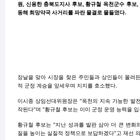
원, 신용한 충북도지사 후보, 황규철 옥천군수 후보
동해 희망약국 사거리를 파란 물결로 물들였다.
장날을 맞아 시장을 찾은 주민들과 상인들이 몰려든
적 군정 계승을 앞세우며 지지를 호소했다.
이시종 상임선대위원장은 "옥천의 지속 가능한 발전
작된다"며 "황규철 후보는 이미 군정 운영 능력을 
황규철 후보는 "지난 성과를 발판 삼아 더 큰 변화
질을 높이는 실질적 정책으로 보답하겠다"고 재선 
민주당 유세가 끝난 뒤 국민의힘도 대대적인 세 결집
박근혜 전 대통령이 이날 육영수 여사 생가를 방문하
가운데 김영환 충북도지사와 전상인 옥천군수 후보가
다.