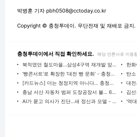
충청투데이에서 직접 확인하세요.
해당 언론사로 이동
북적였던 철도마을…삼성4구역 재개발 앞둔 마지막 풍경 [르포] - 충청투데이
‘빵콘서트’로 확장한 ‘대전 빵 문화’ - 충청투데이
[카드뉴스] 더는 청정지역 아니다… 충청권까지 스며든 마약 - 충청투데이
충남 서산 자동차 범퍼 도장공장서 불… 6시간 째 진화 중 - 충청투데이
AI가 묻고 의사가 진단…새 정신과 모델 - 충청투데이
다음뉴스 서비스안내
24시간 뉴스센터
공지사항
서비스 약관/
기사배열책임자 : 임광욱
청소년보호책임자 : 이호원
뉴스 기사에 대한 저작권 및 법적 책임은 자료제공사 또는 글쓴이에 있으
© Daum Corp.