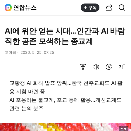
공유하기
통합검색
연합뉴스
구독
AI에 위안 얻는 시대…인간과 AI 바람
직한 공존 모색하는 종교계
고미혜
2026. 5. 25. 07:25
요약보기
음성으로 듣기
번역 설정
글씨크기 조절하기
교황청 AI 회칙 발표 앞둬…한국 천주교회도 AI 활
용 지침 마련 중
AI 포용하는 불교계, 포교 등에 활용…개신교계도
관련 논의 분주
이미지 크게 보기