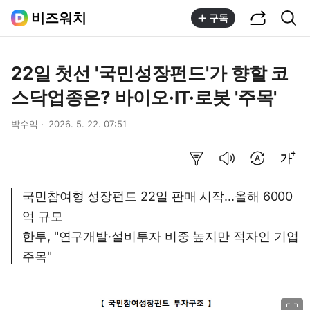
공유하기
통합검색
비즈워치
구독
22일 첫선 '국민성장펀드'가 향할 코
스닥업종은? 바이오·IT·로봇 '주목'
박수익
2026. 5. 22. 07:51
요약보기
음성으로 듣기
번역 설정
글씨크기 조절하기
국민참여형 성장펀드 22일 판매 시작...올해 6000
억 규모
한투, "연구개발·설비투자 비중 높지만 적자인 기업
주목"
이미지 크게 보기