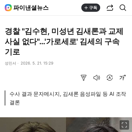
공유하기
통합검색
파이낸셜뉴스
구독
경찰 "김수현, 미성년 김새론과 교제
사실 없다"…'가로세로' 김세의 구속
기로
성민서
2026. 5. 21. 15:29
요약보기
음성으로 듣기
번역 설정
글씨크기 조절하기
수사 결과 문자메시지, 김새론 음성파일 등 AI 조작
결론
이미지 크게 보기