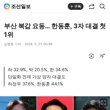
공유하기
통합검색
조선일보
구독
부산 북갑 요동… 한동훈, 3자 대결 첫
1위
김형원 기자
2026. 5. 21. 00:49
번역 설정
글씨크기 조절하기
하 32.9%, 박 20.5%, 한 34.6%
단일화 전제 가상 양자 대결도
하정우 37.6%, 한동훈 44.1%
이미지 크게 보기