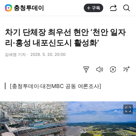
공유하기
통합검색
충청투데이
구독
차기 단체장 최우선 현안 ‘천안 일자
리·홍성 내포신도시 활성화’
김세영 기자
2026. 5. 20. 20:00
요약보기
음성으로 듣기
번역 설정
글씨크기 조절하기
[충청투데이·대전MBC 공동 여론조사]
이미지 크게 보기