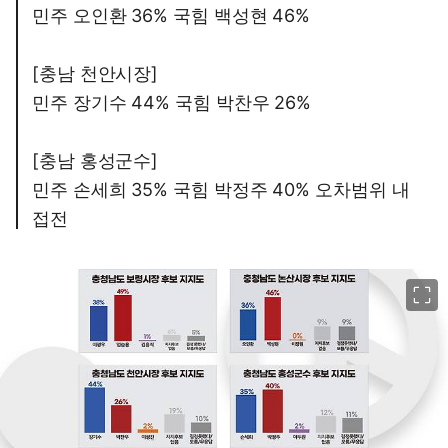
민주 오인환 36% 국힘 백성현 46%
[충남 천안시장]
민주 장기수 44% 국힘 박찬우 26%
[충남 홍성군수]
민주 손세희 35% 국힘 박정주 40% 오차범위 내
접전
이미지 크게 보기