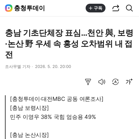
공유하기
통합검색
충청투데이
구독
충남 기초단체장 표심…천안 與, 보령
·논산 野 우세 속 홍성 오차범위 내 접
전
조사무엘 기자
2026. 5. 20. 20:00
요약보기
음성으로 듣기
번역 설정
글씨크기 조절하기
[충청투데이·대전MBC 공동 여론조사]
[충남 보령시장]
민주 이영우 38% 국힘 엄승용 49%
[충남 논산시장]