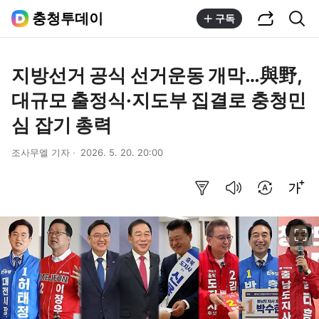
공유하기
통합검색
충청투데이
구독
지방선거 공식 선거운동 개막…與野,
대규모 출정식·지도부 집결로 충청민
심 잡기 총력
조사무엘 기자
2026. 5. 20. 20:00
요약보기
음성으로 듣기
번역 설정
글씨크기 조절하기
이미지 크게 보기