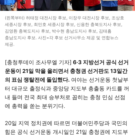
(왼쪽부터) 허태정 대전시장 후보, 이장우 대전시장 후보, 조상호
세종시장 후보, 최민호 세종시장 후보, 신용한 충북도지사 후보,
김영환 충북도지사 후보, 박수현 충남도지사 후보, 김태흠
충남도지사 후보. 사진=각 후보 선거사무소 제공 및 연합뉴스
제공.
[충청투데이 조사무엘 기자]
6·3 지방선거 공식 선거
운동이 21일 막을 올리면서 충청권 선거판도 13일간
의 표심 쟁탈전에 돌입했다.
여야는 선거운동 첫날부
터 대규모 출정식과 중앙당 지도부 총출동 카드를 꺼
내 들며 전국 최대 승부처로 꼽히는 충청 민심 선점
에 총력을 쏟는 분위기다.
20일 지역 정치권에 따르면 더불어민주당과 국민의
힘은 공식 선거운동 개시일인 21일 충청권에 지도부