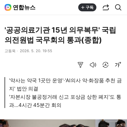
공유하기
통합검색
연합뉴스
구독
'공공의료기관 15년 의무복무' 국립
의전원법 국무회의 통과(종합)
고동욱
2026. 5. 20. 19:55
요약보기
음성으로 듣기
번역 설정
글씨크기 조절하기
'약사는 약국 1곳만 운영'·'AI의사 약·화장품 추천 금
지' 법안 의결
'자본시장 불공정거래 신고 포상금 상한 폐지'도 통
과…4시간 45분간 회의
이미지 크게 보기