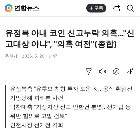
공유하기
통합검색
연합뉴스
구독
유정복 아내 코인 신고누락 의혹…"신
고대상 아냐", "의혹 여전"(종합)
홍현기
2026. 5. 20. 19:47
요약보기
음성으로 듣기
번역 설정
글씨크기 조절하기
유정복측 "유후보 친형 투자 도운 것…공직 취임전
기망당해 피해본 사건"
박찬대측 "가상자산 신고 안한건 분명…선거법 등
위반 혐의로 고발 검토"
인천시장 선거전 격화