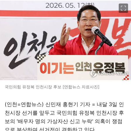
이미지 크게 보기
국민의힘 유정복 인천시장 후보 [연합뉴스 자료사진]
(인천=연합뉴스) 신민재 홍현기 기자 = 내달 3일 인
천시장 선거를 앞두고 국민의힘 유정복 인천시장 후
보의 '배우자 명의 가상자산 신고 누락' 의혹이 쟁점
으로 부상하며 선거전이 격화하고 있다.