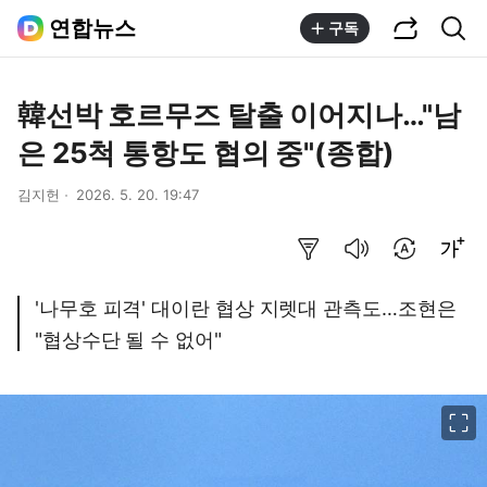
공유하기
통합검색
연합뉴스
구독
韓선박 호르무즈 탈출 이어지나…"남
은 25척 통항도 협의 중"(종합)
김지헌
2026. 5. 20. 19:47
요약보기
음성으로 듣기
번역 설정
글씨크기 조절하기
'나무호 피격' 대이란 협상 지렛대 관측도…조현은
"협상수단 될 수 없어"
이미지 크게 보기