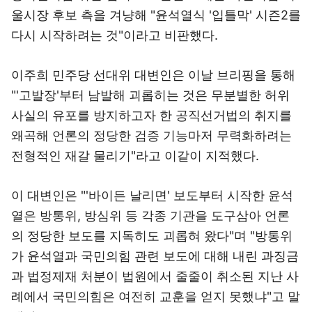
울시장 후보 측을 겨냥해 "윤석열식 '입틀막' 시즌2를
다시 시작하려는 것"이라고 비판했다.
이주희 민주당 선대위 대변인은 이날 브리핑을 통해
"'고발장'부터 남발해 괴롭히는 것은 무분별한 허위
사실의 유포를 방지하고자 한 공직선거법의 취지를
왜곡해 언론의 정당한 검증 기능마저 무력화하려는
전형적인 재갈 물리기"라고 이같이 지적했다.
이 대변인은 "'바이든 날리면' 보도부터 시작한 윤석
열은 방통위, 방심위 등 각종 기관을 도구삼아 언론
의 정당한 보도를 지독히도 괴롭혀 왔다"며 "방통위
가 윤석열과 국민의힘 관련 보도에 대해 내린 과징금
과 법정제재 처분이 법원에서 줄줄이 취소된 지난 사
례에서 국민의힘은 여전히 교훈을 얻지 못했냐"고 말