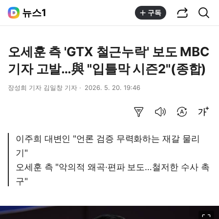
공유하기
통합검색
뉴스1
구독
오세훈 측 'GTX 철근누락' 보도 MBC
기자 고발…與 "입틀막 시즌2"(종합)
장성희 기자 김일창 기자
2026. 5. 20. 19:46
요약보기
음성으로 듣기
번역 설정
글씨크기 조절하기
이주희 대변인 "언론 검증 무력화하는 재갈 물리
기"
오세훈 측 "악의적 왜곡·편파 보도…철저한 수사 촉
구"
이미지 크게 보기