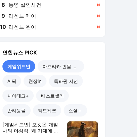
8
통영 살인사건
,신규
9
리센느 메이
,신규
10
리센느 원이
,신규
연합뉴스
PICK
게임위드인
아프리카 인물 열전
AI픽
현장in
특파원 시선
사이테크+
베스트셀러
반려동물
팩트체크
소셜＋
[게임위드인] 포켓몬 개발
사의 야심작, 왜 기대에 못
미쳤나