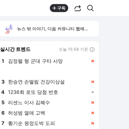
공유하기
검색
구독
뉴스 밖 이야기, 다음 커뮤니티 웹에서 보기
실시간 트렌드
오늘 15:58 기준
툴팁보기
1
김정렬 형 군대 구타 사망
,신규
2
박시영 tv
,신규
3
한승연 손떨림 건강이상설
,신규
4
1236회 로또 당첨 번호
,유지
5
리센느 이사 김혜수
,신규
6
허성범 열애 고백
,신규
7
황기순 원정도박 도피
,신규