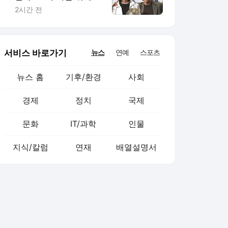
선 조용한 조력자
2시간 전
서비스 바로가기
뉴스
연예
스포츠
뉴스 홈
기후/환경
사회
경제
정치
국제
문화
IT/과학
인물
지식/칼럼
연재
배열설명서