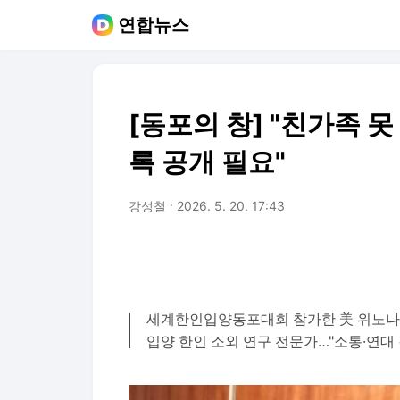
연합뉴스
[동포의 창] "친가족 
록 공개 필요"
강성철
2026. 5. 20. 17:43
세계한인입양동포대회 참가한 美 위노나
입양 한인 소외 연구 전문가…"소통·연대 