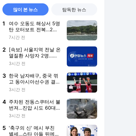
많이 본 뉴스
탐독한 뉴스
1
여수 오동도 해상서 5명
탄 모터보트 전복…2명
사망(종합3보)
7시간 전
2
[속보] 서울지역 전날 온
열질환 사망자 2명…올
해 최다
3시간 전
3
한국 남자배구, 중국 꺾
고 동아시아선수권 결승
행…9일 한일전
3시간 전
4
주차된 전동스쿠터서 불
번져…진압 시도 60대 2
도 화상(종합)
3시간 전
5
'축구의 신' 메시 부친
별세…스타 아들 뒤에