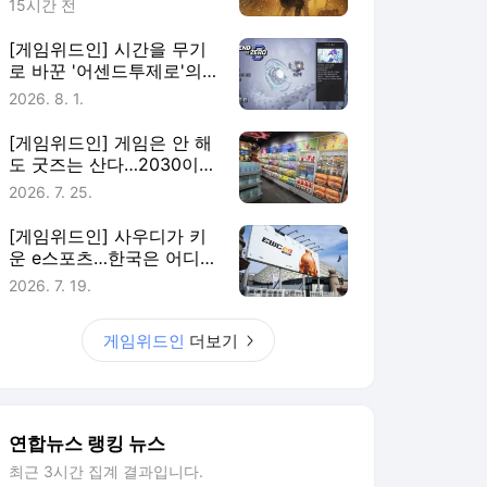
15시간 전
[게임위드인] 시간을 무기
로 바꾼 '어센드투제로'의
실험
2026. 8. 1.
[게임위드인] 게임은 안 해
도 굿즈는 산다…2030이
게임에 남는 법
2026. 7. 25.
[게임위드인] 사우디가 키
운 e스포츠…한국은 어디에
있나
2026. 7. 19.
게임위드인
더보기
연합뉴스 랭킹 뉴스
최근 3시간 집계 결과입니다.