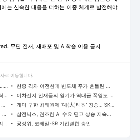
 시에는 신속한 대응을 더하는 이중 체계로 발전해야
eserved. 무단 전재, 재배포 및 AI학습 이용 금지
론사로 이동합니다.
레버리지 문턱 높여 아무나 못 하게 하니… 더 사고 싶게 만든 효과
한중 격차 여전한데 반도체 주가 흔들린 이유… 기술보다 무서운 ‘과점 균열’ 공포
“하반기 코스피, 7000 선에서 박스권 등락 전망… 반도체는 공급 증가 선반영 주시해야”
이차전지 인재들의 열기가 역대급 폭염도 날렸다… ‘2026 K-배터리 청소년 아카데미’ 개최
“SK텔레콤, AI 데이터센터 사업 기대감… 주가 20% 이상 상승 전망”
개미 구한 최태원에 ‘대(大)태원’ 칭송… SK하이닉스 주가 급반등에 불씨
한국전력, 33조 적자를 3년 만에 13조 원 흑자로 급반전… 포브스 순위 428계단 껑충
삼전닉스, 견조한 AI 수요 딛고 상승 지속할까
현대차·기아, 美서 역대급 실적… 하이브리드 판매 52% 늘어
공정위, 코레일-SR 기업결합 승인