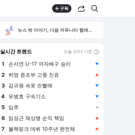
공유하기
검색
구독
뉴스 밖 이야기, 다음 커뮤니티 웹에서 보기
실시간 트렌드
오늘 3:03 기준
툴팁보기
1
손서연 U-17 여자배구 승리
,하락
2
하영 증조부 고종 진료
,상승
3
김규원 속옷 손빨래
,하락
4
유병호 구속기소
,하락
5
입추
,유지
6
임성근 채상병 순직 책임
,상승
7
블랙핑크 데뷔 10주년 완전체
,신규