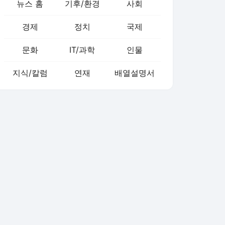
뉴스 홈
기후/환경
사회
경제
정치
국제
문화
IT/과학
인물
지식/칼럼
연재
배열설명서