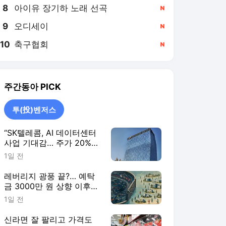
8
아이유 장기하 노래 선곡
,신규
9
오디세이
,신규
10
축구협회
,신규
주간동아
PICK
투(投)벤저스
“SK텔레콤, AI 데이터센터
사업 기대감… 주가 20%
이상 상승 전망”
1일 전
레버리지 광풍 끝?… 예탁
금 3000만 원 상향 이후
거래대금 1조 밑으로
1일 전
신라면 잘 팔리고 가격도