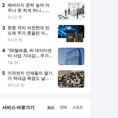
2
레버리지 문턱 높여 아
무나 못 하게 하니… 더
사고 싶게 만든 효과
5시간 전
3
한중 격차 여전한데 반
도체 주가 흔들린 이
유… 기술보다 무서운
5시간 전
‘과점 균열’ 공포
4
“SK텔레콤, AI 데이터센
터 사업 기대감… 주가
20% 이상 상승 전망”
1일 전
5
이차전지 인재들의 열기
가 역대급 폭염도 날렸
다… ‘2026 K-배터리 청
20시간 전
소년 아카데미’ 개최
서비스 바로가기
뉴스
연예
스포츠