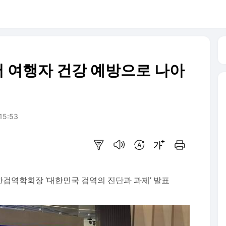
어 여행자 건강 예방으로 나아
 15:53
요약보기
음성으로 듣기
번역 설정
글씨크기 조절하기
인쇄하기
한검역학회장 ‘대한민국 검역의 진단과 과제’ 발표