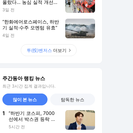
올랐다… 농심 실적 개선
기대감
3일 전
“한화에어로스페이스, 하반
기 실적·수주 모멘텀 유효”
4일 전
투(投)벤저스
더보기
주간동아 랭킹 뉴스
최근 3시간 집계 결과입니다.
많이 본 뉴스
탐독한 뉴스
1
“하반기 코스피, 7000
선에서 박스권 등락 전
망… 반도체는 공급 증
5시간 전
가 선반영 주시해야”